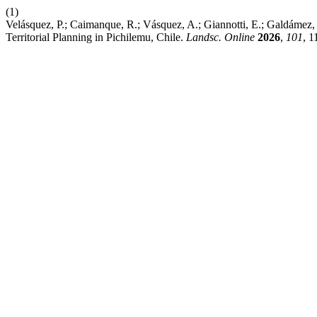
(1)
Velásquez, P.; Caimanque, R.; Vásquez, A.; Giannotti, E.; Galdámez, 
Territorial Planning in Pichilemu, Chile.
Landsc. Online
2026
,
101
, 1